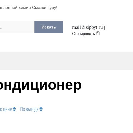
ышленной химии Смазки.Гуру!
mail@zipbyt.ru
Искать
|
Скопировать
ондиционер
о цене
По выгоде