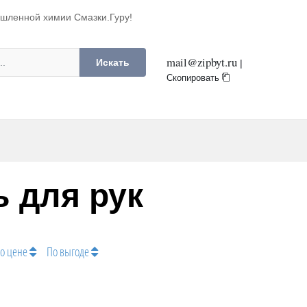
ышленной химии Смазки.Гуру!
mail@zipbyt.ru
Искать
|
Скопировать
ь для рук
о цене
По выгоде