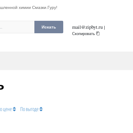
ышленной химии Смазки.Гуру!
mail@zipbyt.ru
Искать
|
Скопировать
ь
о цене
По выгоде