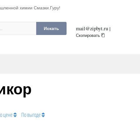
ышленной химии Смазки.Гуру!
mail@zipbyt.ru
Искать
|
Скопировать
икор
о цене
По выгоде